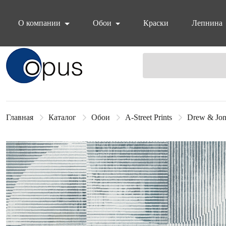
О компании
Обои
Краски
Лепнина
Блок поиска
Главная
Каталог
Обои
A-Street Prints
Drew & Jon