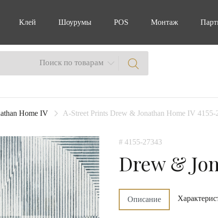
Клей
Шоурумы
POS
Монтаж
Парт
Поиск по товарам
athan Home IV
A-Street Prints Drew & Jonathan Home IV 4155-
# 4155-27343
Drew & Jo
Характерис
Описание