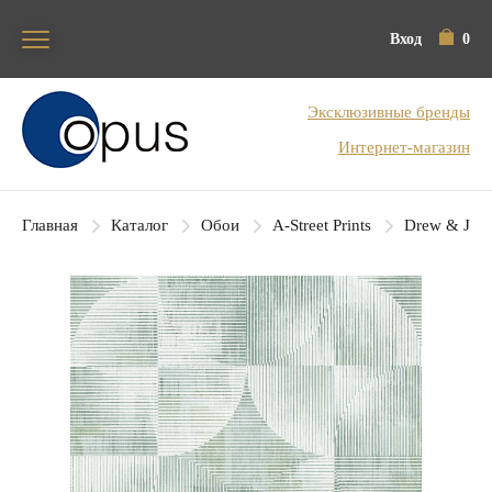
Вход
0
Блок поиска
Эксклюзивные бренды
Интернет-магазин
Главная
Каталог
Обои
A-Street Prints
Drew & Jon