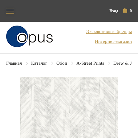
Вход
0
Блок поиска
Эксклюзивные бренды
Интернет-магазин
Главная
Каталог
Обои
A-Street Prints
Drew & Jon