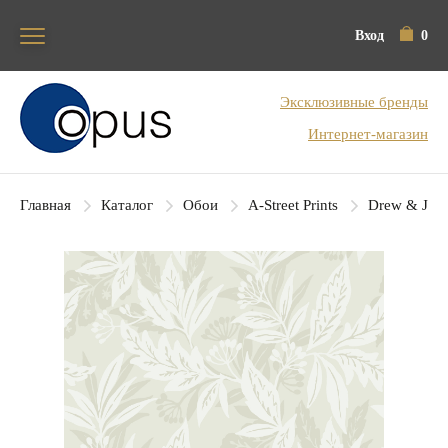
Вход
0
Блок поиска
Эксклюзивные бренды
Интернет-магазин
Главная
Каталог
Обои
A-Street Prints
Drew & Jon