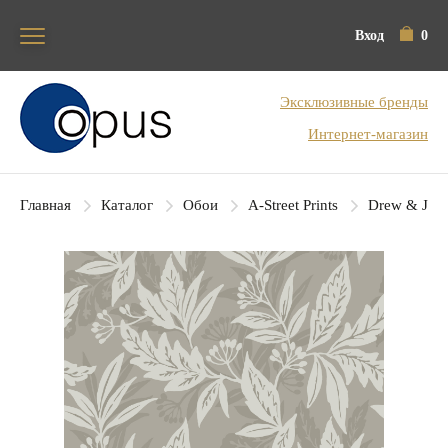
Вход
0
Блок поиска
Эксклюзивные бренды
Интернет-магазин
Главная
Каталог
Обои
A-Street Prints
Drew & Jon