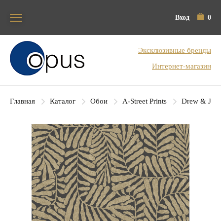
Вход
0
Блок поиска
Эксклюзивные бренды
Интернет-магазин
Главная
Каталог
Обои
A-Street Prints
Drew & Jon